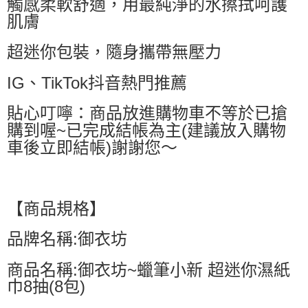
觸感柔軟舒適，用最純淨的水擦拭呵護
7-11取貨付款
肌膚
每筆NT$60，滿NT$499(含以上)免運費
超迷你包裝，隨身攜帶無壓力
付款後7-11取貨
每筆NT$60，滿NT$499(含以上)免運費
IG、TikTok抖音熱門推薦
黑貓宅配
貼心叮嚀：商品放進購物車不等於已搶
每筆NT$80，滿NT$799(含以上)免運費
購到喔~已完成結帳為主(建議放入購物
車後立即結帳)謝謝您～
宅配
每筆NT$80，滿NT$799(含以上)免運費
【商品規格】
品牌名稱:御衣坊
商品名稱:御衣坊~蠟筆小新 超迷你濕紙
巾8抽(8包)