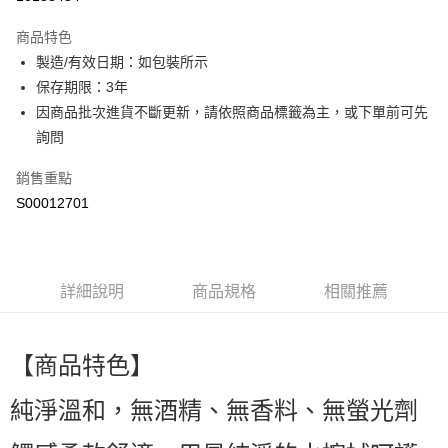
LINE Pay
商品特色
Apple Pay
製造/有效日期：如包裝所示
保存期限：3年
街口支付
因商品批次進貨不斷更新，請依照商品標籤為主，或下單前可先
ATM付款
詢問
銷售重點
運送方式
S00012701
全家取貨付款
每筆NT$60，滿NT$499(含以上)免運費
付款後全家取貨
詳細說明
商品規格
相關推薦
每筆NT$60，滿NT$499(含以上)免運費
萊爾富取貨付款
【商品特色】
每筆NT$60，滿NT$499(含以上)免運費
純淨溫和，無酒精、無香料、無螢光劑
付款後萊爾富取貨
每筆NT$60，滿NT$499(含以上)免運費