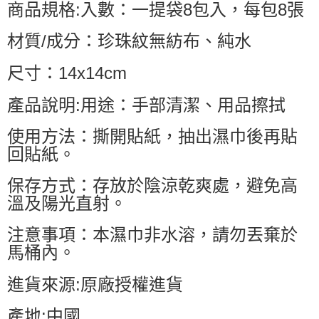
商品規格:入數：一提袋8包入，每包8張
材質/成分：珍珠紋無紡布、純水
尺寸：14x14cm
產品說明:用途：手部清潔、用品擦拭
使用方法：撕開貼紙，抽出濕巾後再貼
回貼紙。
保存方式：存放於陰涼乾爽處，避免高
溫及陽光直射。
注意事項：本濕巾非水溶，請勿丟棄於
馬桶內。
進貨來源:原廠授權進貨
產地:中國