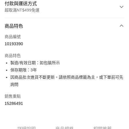
付款與運送方式
超取滿NT$499免運
付款方式
商品特色
信用卡一次付款
商品編號
超商取貨付款
10193390
LINE Pay
商品特色
Apple Pay
製造/有效日期：如包裝所示
保存期限：3年
街口支付
因商品批次進貨不斷更新，請依照商品標籤為主，或下單前可先
ATM付款
詢問
銷售重點
運送方式
15286491
全家取貨付款
每筆NT$60，滿NT$499(含以上)免運費
付款後全家取貨
詳細說明
商品規格
相關推薦