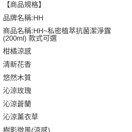
【商品規格】
品牌名稱:HH
商品名稱:HH~私密植萃抗菌潔淨露
(200ml) 款式可選
柑橘涼感
清新花香
悠然木質
沁涼玫瑰
沁涼蒼蘭
沁涼薰衣草
樹影微風(涼感)