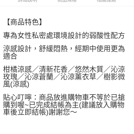
每筆NT$60，滿NT$499(含以上)免運費
萊爾富取貨付款
【商品特色】
每筆NT$60，滿NT$499(含以上)免運費
專為女性私密處環境設計的弱酸性配方
付款後萊爾富取貨
每筆NT$60，滿NT$499(含以上)免運費
涼感設計，舒緩悶熱，經期中使用更為
7-11取貨付款
適合
每筆NT$60，滿NT$499(含以上)免運費
柑橘涼感／清新花香／悠然木質／沁涼
付款後7-11取貨
玫瑰／沁涼蒼蘭／沁涼薰衣草／樹影微
每筆NT$60，滿NT$499(含以上)免運費
風(涼感)
黑貓宅配
貼心叮嚀：商品放進購物車不等於已搶
每筆NT$80，滿NT$799(含以上)免運費
購到喔~已完成結帳為主(建議放入購物
車後立即結帳)謝謝您～
宅配
每筆NT$80，滿NT$799(含以上)免運費