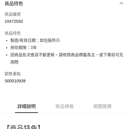
商品特色
信用卡一次付款
商品編號
超商取貨付款
10472592
LINE Pay
商品特色
Apple Pay
製造/有效日期：如包裝所示
保存期限：3年
街口支付
因商品批次進貨不斷更新，請依照商品標籤為主，或下單前可先
ATM付款
詢問
銷售重點
運送方式
S00010938
全家取貨付款
每筆NT$60，滿NT$499(含以上)免運費
付款後全家取貨
詳細說明
商品規格
相關推薦
每筆NT$60，滿NT$499(含以上)免運費
萊爾富取貨付款
【商品特色】
每筆NT$60，滿NT$499(含以上)免運費