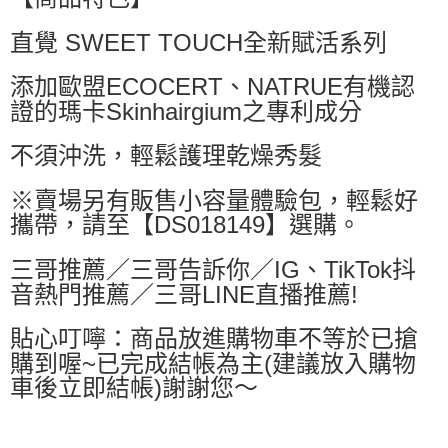
付款後萊爾富取貨
直覺 SWEET TOUCH全新賦活系列
每筆NT$60，滿NT$499(含以上)免運費
添加歐盟ECOCERT、NATRUE有機認
7-11取貨付款
證的瑪卡Skinhairgium之專利成分
每筆NT$60，滿NT$499(含以上)免運費
不須沖洗，輕鬆護理乾燥秀髮
付款後7-11取貨
每筆NT$60，滿NT$499(含以上)免運費
※賣場另有販售小容量體驗包，輕鬆好
攜帶，請至【DS018149】選購。
黑貓宅配
每筆NT$80，滿NT$799(含以上)免運費
三哥推薦／三哥告訴你／IG、TikTok抖
音熱門推薦／三哥LINE直播推薦!
宅配
每筆NT$80，滿NT$799(含以上)免運費
貼心叮嚀：商品放進購物車不等於已搶
購到喔~已完成結帳為主(建議放入購物
車後立即結帳)謝謝您～