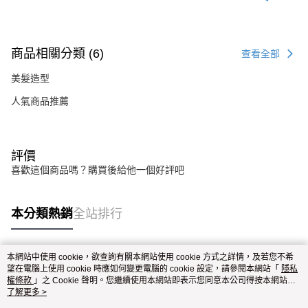
商品相關分類 (6)
查看全部
美髮造型
人氣商品推薦
評價
喜歡這個商品嗎？購買後給他一個好評吧
本分類熱銷
全站排行
本網站中使用 cookie，欲查詢有關本網站使用 cookie 方式之詳情，及若您不希
熱門標籤
望在電腦上使用 cookie 時應如何變更電腦的 cookie 設定，請參閱本網站「
隱私
權條款
」之 Cookie 聲明。您繼續使用本網站即表示您同意本公司得按本網站使
用條款之 Cookie 聲明使用 cookie。
了解更多 >