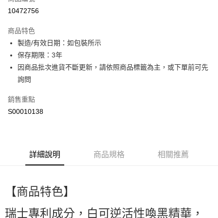
超商取貨付款
10472756
LINE Pay
商品特色
Apple Pay
製造/有效日期：如包裝所示
保存期限：3年
街口支付
因商品批次進貨不斷更新，請依照商品標籤為主，或下單前可先
ATM付款
詢問
銷售重點
運送方式
S00010138
全家取貨付款
每筆NT$60，滿NT$499(含以上)免運費
付款後全家取貨
詳細說明
商品規格
相關推薦
每筆NT$60，滿NT$499(含以上)免運費
萊爾富取貨付款
【商品特色】
每筆NT$60，滿NT$499(含以上)免運費
付款後萊爾富取貨
瑞士專利成分，白可逆活性喚黑精華，