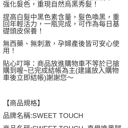
強化髮色，重現自然烏黑秀髮！
每筆NT$60，滿NT$499(含以上)免運費
7-11取貨付款
提高白髮中黑色素含量，髮色喚黑，重
每筆NT$60，滿NT$499(含以上)免運費
回年輕活力，一瓶完成，可作為每日基
礎頭皮保養！
付款後7-11取貨
每筆NT$60，滿NT$499(含以上)免運費
無西藥、無刺激，孕婦產後皆可安心使
用！
黑貓宅配
每筆NT$80，滿NT$799(含以上)免運費
貼心叮嚀：商品放進購物車不等於已搶
宅配
購到喔~已完成結帳為主(建議放入購物
車後立即結帳)謝謝您～
每筆NT$80，滿NT$799(含以上)免運費
【商品規格】
品牌名稱:SWEET TOUCH