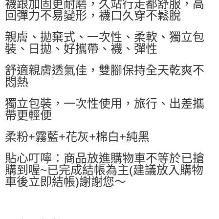
襪跟加固更耐磨，久站行走都舒服，高
付款後萊爾富取貨
回彈力不易變形，襪口久穿不鬆脫
每筆NT$60，滿NT$499(含以上)免運費
7-11取貨付款
親膚、拋棄式、一次性、柔軟、獨立包
裝、日拋、好攜帶、襪、彈性
每筆NT$60，滿NT$499(含以上)免運費
付款後7-11取貨
舒適親膚透氣佳，雙腳保持全天乾爽不
每筆NT$60，滿NT$499(含以上)免運費
悶熱
黑貓宅配
獨立包裝，一次性使用，旅行、出差攜
每筆NT$80，滿NT$799(含以上)免運費
帶更輕便
宅配
柔粉+霧藍+花灰+棉白+純黑
每筆NT$80，滿NT$799(含以上)免運費
貼心叮嚀：商品放進購物車不等於已搶
購到喔~已完成結帳為主(建議放入購物
車後立即結帳)謝謝您～