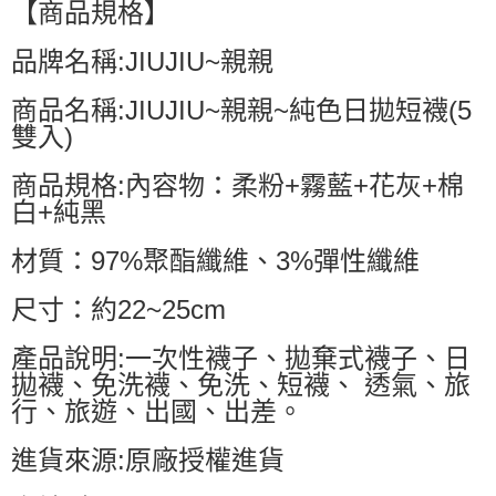
【商品規格】
品牌名稱:JIUJIU~親親
商品名稱:JIUJIU~親親~純色日拋短襪(5
雙入)
商品規格:內容物：柔粉+霧藍+花灰+棉
白+純黑
材質：97%聚酯纖維、3%彈性纖維
尺寸：約22~25cm
產品說明:一次性襪子、拋棄式襪子、日
拋襪、免洗襪、免洗、短襪、 透氣、旅
行、旅遊、出國、出差。
進貨來源:原廠授權進貨