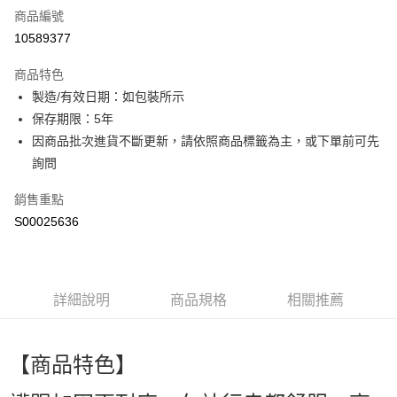
商品編號
超商取貨付款
10589377
LINE Pay
商品特色
Apple Pay
製造/有效日期：如包裝所示
保存期限：5年
街口支付
因商品批次進貨不斷更新，請依照商品標籤為主，或下單前可先
ATM付款
詢問
銷售重點
運送方式
S00025636
全家取貨付款
每筆NT$60，滿NT$499(含以上)免運費
付款後全家取貨
詳細說明
商品規格
相關推薦
每筆NT$60，滿NT$499(含以上)免運費
萊爾富取貨付款
【商品特色】
每筆NT$60，滿NT$499(含以上)免運費