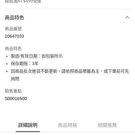
超取滿NT$499免運
付款方式
商品特色
信用卡一次付款
商品編號
超商取貨付款
10647033
LINE Pay
商品特色
Apple Pay
製造/有效日期：如包裝所示
保存期限：3年
街口支付
因商品批次進貨不斷更新，請依照商品標籤為主，或下單前可先
ATM付款
詢問
銷售重點
運送方式
S00016500
全家取貨付款
每筆NT$60，滿NT$499(含以上)免運費
付款後全家取貨
詳細說明
商品規格
相關推薦
每筆NT$60，滿NT$499(含以上)免運費