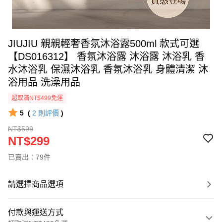
JIUJIU 親親輕奢香氛沐浴露500ml 款式可選
【DS016312】 香氛沐浴露 沐浴露 沐浴乳 香
水沐浴乳 保濕沐浴乳 香氛沐浴乳 身體清潔 沐
浴用品 洗澡用品
超取滿NT$499免運
5
(
2
則評價
)
NT$599
NT$299
已賣出：79件
請選擇商品選項
付款與運送方式