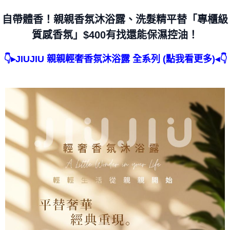
萊爾富取貨付款
自帶體香！親親香氛沐浴露、洗髮精平替「專櫃級
每筆NT$60，滿NT$499(含以上)免運費
質感香氛」$400有找還能保濕控油！
付款後萊爾富取貨
每筆NT$60，滿NT$499(含以上)免運費
👇▸JIUJIU 親親輕奢香氛沐浴露 全系列 (點我看更多)◂👇
7-11取貨付款
每筆NT$60，滿NT$499(含以上)免運費
付款後7-11取貨
每筆NT$60，滿NT$499(含以上)免運費
黑貓宅配
每筆NT$80，滿NT$799(含以上)免運費
宅配
每筆NT$80，滿NT$799(含以上)免運費