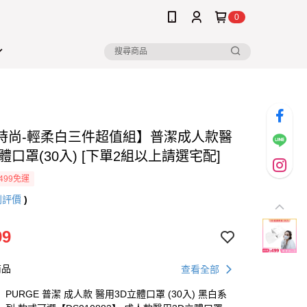
0
時尚-輕柔白三件超值組】普潔成人款醫
體口罩(30入) [下單2組以上請選宅配]
499免運
則評價
)
99
商品
查看全部
PURGE 普潔 成人款 醫用3D立體口罩 (30入) 黑白系