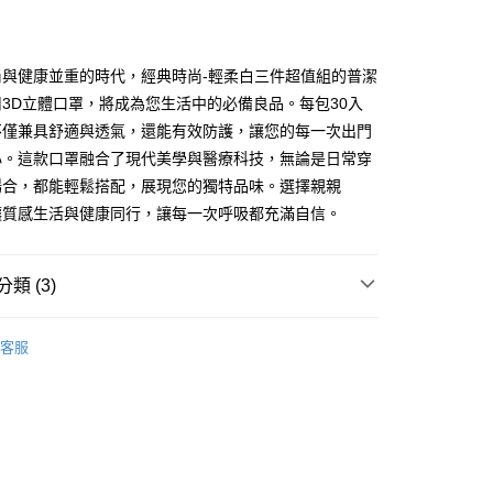
尚與健康並重的時代，經典時尚-輕柔白三件超值組的普潔
3D立體口罩，將成為您生活中的必備良品。每包30入
不僅兼具舒適與透氣，還能有效防護，讓您的每一次出門
心。這款口罩融合了現代美學與醫療科技，無論是日常穿
付款
場合，都能輕鬆搭配，展現您的獨特品味。選擇親親
0，滿NT$499(含以上)免運費
U，讓質感生活與健康同行，讓每一次呼吸都充滿自信。
家取貨
0，滿NT$499(含以上)免運費
類 (3)
貨付款
3D立體口罩(素色款)
0，滿NT$499(含以上)免運費
客服
推薦
爾富取貨
𝐔 選物推薦品牌 ▷
普潔PURGE★無毒生活清潔專家
0，滿NT$499(含以上)免運費
付款
0，滿NT$499(含以上)免運費