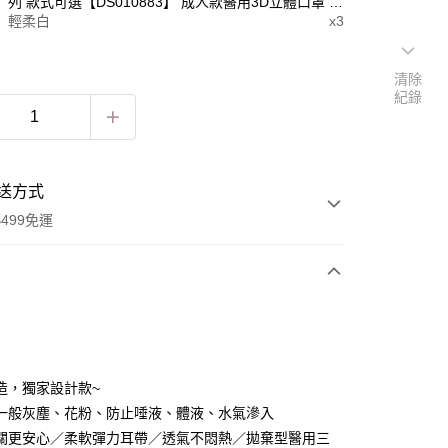
列 款式可選【DS010883】 成人款醫用3D立體口罩 成
輕柔白
x3
人醫用口罩 3D立體口罩 口罩 黑白口罩 黑色口罩 白色
口罩 素色口罩 MD雙鋼印 醫療級口罩 立體防護口罩
透氣口罩 日常防護口罩
清除
紀錄
送方式
499免運
次付款
付款
造，獨家設計款~
一般灰塵、花粉、防止唾液、體液、水氣滲入
關更安心／柔軟彈力耳帶／透氣不悶熱／拋棄型醫用三