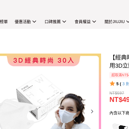
榜單
優惠活動
口碑推薦
會員權益
關於JIUJIU
【經典
用3D立
超取滿NT$
5 (
3
NT$597
NT$4
內含以下