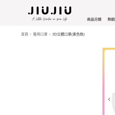
商品分類
熱銷
首頁
醫用口罩
3D立體口罩(素色款)