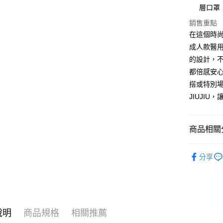
街口支付
層口罩
ATM付款
銷售重點
在這個時
成人款醫用
運送方式
的設計，
都倍感安
全家取貨
搭或特別
每筆NT$6
JIUJI
付款後全
每筆NT$6
商品相關分
萊爾富取
醫用口罩
每筆NT$6
分享
人氣商品
付款後萊
𝐉𝐈𝐔𝐉
每筆NT$6
7-11取貨
說明
商品規格
相關推薦
每筆NT$6