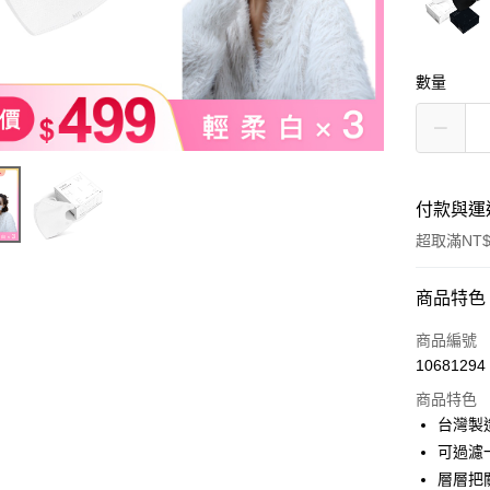
數量
付款與運
超取滿NT$
付款方式
商品特色
信用卡一
商品編號
10681294
超商取貨
商品特色
LINE Pay
台灣製
可過濾
Apple Pay
層層把