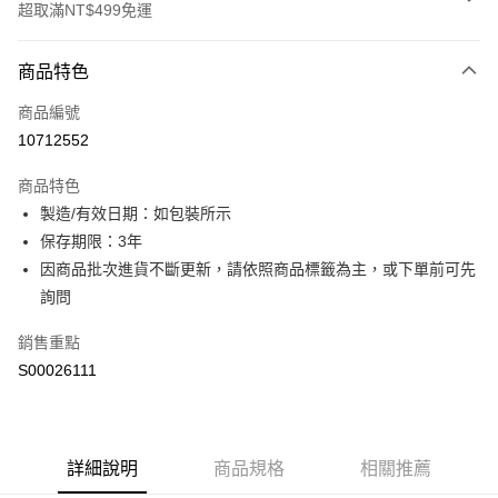
超取滿NT$499免運
付款方式
商品特色
信用卡一次付款
商品編號
超商取貨付款
10712552
LINE Pay
商品特色
Apple Pay
製造/有效日期：如包裝所示
保存期限：3年
街口支付
因商品批次進貨不斷更新，請依照商品標籤為主，或下單前可先
ATM付款
詢問
銷售重點
運送方式
S00026111
全家取貨付款
每筆NT$60，滿NT$499(含以上)免運費
付款後全家取貨
詳細說明
商品規格
相關推薦
每筆NT$60，滿NT$499(含以上)免運費