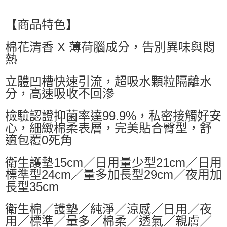
萊爾富取貨付款
【商品特色】
每筆NT$60，滿NT$499(含以上)免運費
棉花清香 X 薄荷腦成分，告別異味與悶
付款後萊爾富取貨
熱
每筆NT$60，滿NT$499(含以上)免運費
7-11取貨付款
立體凹槽快速引流，超吸水顆粒隔離水
每筆NT$60，滿NT$499(含以上)免運費
分，高速吸收不回滲
付款後7-11取貨
檢驗認證抑菌率達99.9%，私密接觸好安
每筆NT$60，滿NT$499(含以上)免運費
心，細緻棉柔表層，完美貼合臀型，舒
適包覆0死角
黑貓宅配
每筆NT$80，滿NT$799(含以上)免運費
衛生護墊15cm／日用量少型21cm／日用
標準型24cm／量多加長型29cm／夜用加
宅配
長型35cm
每筆NT$80，滿NT$799(含以上)免運費
衛生棉／護墊／純淨／涼感／日用／夜
用／標準／量多／棉柔／透氣／親膚／