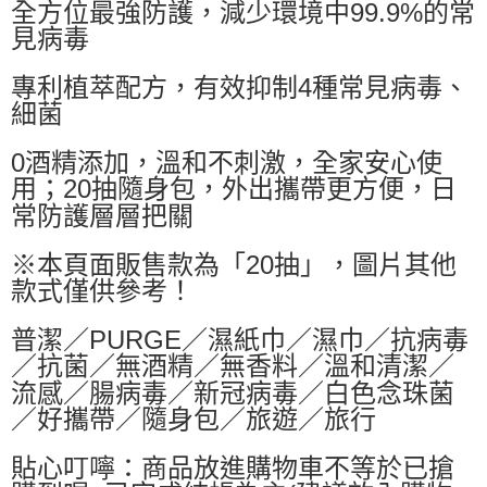
付款後萊爾富取貨
全方位最強防護，減少環境中99.9%的常
見病毒
每筆NT$60，滿NT$499(含以上)免運費
7-11取貨付款
專利植萃配方，有效抑制4種常見病毒、
每筆NT$60，滿NT$499(含以上)免運費
細菌
付款後7-11取貨
0酒精添加，溫和不刺激，全家安心使
每筆NT$60，滿NT$499(含以上)免運費
用；20抽隨身包，外出攜帶更方便，日
常防護層層把關
黑貓宅配
每筆NT$80，滿NT$799(含以上)免運費
※本頁面販售款為「20抽」，圖片其他
宅配
款式僅供參考！
每筆NT$80，滿NT$799(含以上)免運費
普潔／PURGE／濕紙巾／濕巾／抗病毒
／抗菌／無酒精／無香料／溫和清潔／
流感／腸病毒／新冠病毒／白色念珠菌
／好攜帶／隨身包／旅遊／旅行
貼心叮嚀：商品放進購物車不等於已搶