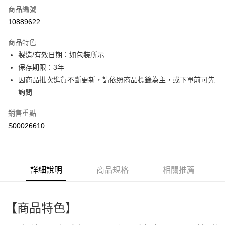
商品編號
超商取貨付款
10889622
LINE Pay
商品特色
Apple Pay
製造/有效日期：如包裝所示
保存期限：3年
街口支付
因商品批次進貨不斷更新，請依照商品標籤為主，或下單前可先
ATM付款
詢問
銷售重點
運送方式
S00026610
全家取貨付款
每筆NT$60，滿NT$499(含以上)免運費
付款後全家取貨
詳細說明
商品規格
相關推薦
每筆NT$60，滿NT$499(含以上)免運費
萊爾富取貨付款
【商品特色】
每筆NT$60，滿NT$499(含以上)免運費