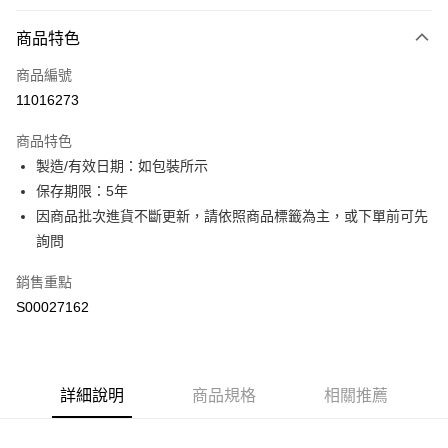
付款方式
商品特色
信用卡一次付款
商品編號
超商取貨付款
11016273
LINE Pay
商品特色
Apple Pay
製造/有效日期：如包裝所示
保存期限：5年
街口支付
因商品批次進貨不斷更新，請依照商品標籤為主，或下單前可先
ATM付款
詢問
銷售重點
運送方式
S00027162
全家取貨付款
每筆NT$60，滿NT$499(含以上)免運費
付款後全家取貨
詳細說明
商品規格
相關推薦
每筆NT$60，滿NT$499(含以上)免運費
萊爾富取貨付款