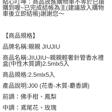
貼心叮嚀：商品放進購物車不等於已搶
購到喔~已完成結帳為主(建議放入購物
車後立即結帳)謝謝您～
【商品規格】
品牌名稱:親親 JIUJIU
商品名稱:JIUJIU~親親輕奢針管香水禮
盒(中性木質調)2.5mlx5入
商品規格:2.5mlx5入
產品說明:J00 (花香-木質-麝香調)
前調：佛手柑、鳳梨
中調：鳶尾花、玫瑰