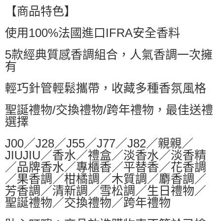
【商品特色】
每筆NT$60，滿NT$499(含以上)免運費
使用100%法國進口IFRA安全香料
付款後萊爾富取貨
每筆NT$60，滿NT$499(含以上)免運費
5款經典質感香調組合，人氣香調一次擁
7-11取貨付款
有
每筆NT$60，滿NT$499(含以上)免運費
輕巧針管輕鬆攜帶，收藏多種香氛風格
付款後7-11取貨
每筆NT$60，滿NT$499(含以上)免運費
聖誕禮物/交換禮物/跨年禮物，最佳送禮
選擇
黑貓宅配
每筆NT$80，滿NT$799(含以上)免運費
J00／J28／J55／J77／J82／親親／
JIUJIU／香水／禮盒／淡香水／淡香精
宅配
／品牌香水／專櫃香／平替香／花香調
每筆NT$80，滿NT$799(含以上)免運費
／果香調／柑橘調／木質調／麝香調／
芳香調／清新調／雪松調／生日禮物／
聖誕禮物／交換禮物／跨年禮物