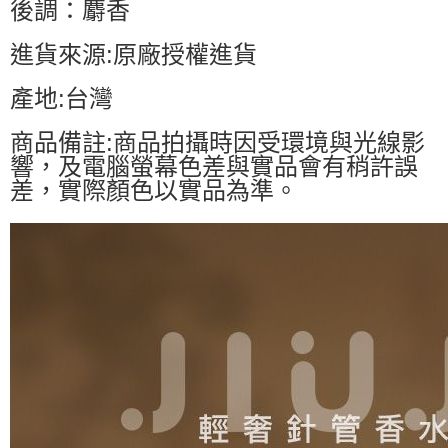
後調：麝香
進貨來源:原廠授權進貨
產地:台灣
商品備註:商品拍攝時因受環境與光線影
響，及電腦螢幕色差與實品會有稍許誤
差，實際顏色以實品為準。