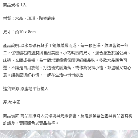
商品規格:1入
材質：水晶、瑪瑙、陶瓷底座
尺寸：約10 x 8cm
產品說明:以水晶礦石與手工銅線編織而成，每一顆色澤、紋理皆獨一無
二，保留礦石的溫潤與自然美感。小巧精緻的尺寸，適合擺放於辦公桌、
床邊、玄關或書櫃，為空間增添療癒氛圍與細緻品味。多款水晶顏色可
選，不論是自用放鬆、打造儀式感角落，或作為祝福小禮，都溫暖又有心
意。讓美感與好心情，一起在生活中悄悄綻放
進貨來源:原產地平行輸入
產地:中國
商品備註:商品拍攝時因受環境與光線影響，及電腦螢幕色差與實品會有稍
許誤差，實際顏色以實品為準。