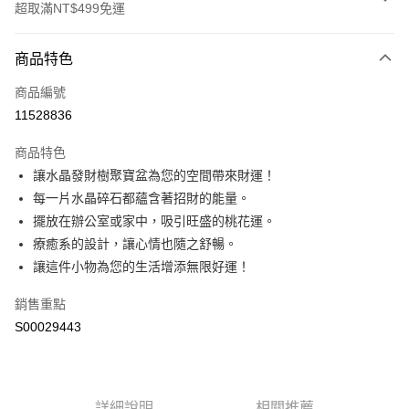
超取滿NT$499免運
付款方式
商品特色
信用卡一次付款
商品編號
超商取貨付款
11528836
LINE Pay
商品特色
Apple Pay
讓水晶發財樹聚寶盆為您的空間帶來財運！
每一片水晶碎石都蘊含著招財的能量。
街口支付
擺放在辦公室或家中，吸引旺盛的桃花運。
ATM付款
療癒系的設計，讓心情也隨之舒暢。
讓這件小物為您的生活增添無限好運！
運送方式
銷售重點
全家取貨付款
S00029443
每筆NT$60，滿NT$499(含以上)免運費
付款後全家取貨
每筆NT$60，滿NT$499(含以上)免運費
詳細說明
相關推薦