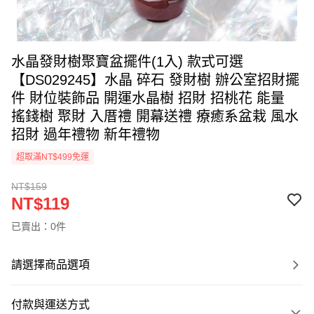
水晶發財樹聚寶盆擺件(1入) 款式可選
【DS029245】水晶 碎石 發財樹 辦公室招財擺
件 財位裝飾品 開運水晶樹 招財 招桃花 能量
搖錢樹 聚財 入厝禮 開幕送禮 療癒系盆栽 風水
招財 過年禮物 新年禮物
超取滿NT$499免運
NT$159
NT$119
已賣出：0件
請選擇商品選項
付款與運送方式