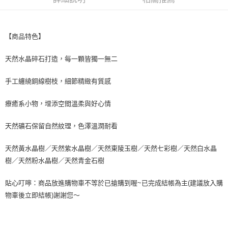
萊爾富取貨付款
每筆NT$60，滿NT$499(含以上)免運費
【商品特色】
付款後萊爾富取貨
每筆NT$60，滿NT$499(含以上)免運費
天然水晶碎石打造，每一顆皆獨一無二
7-11取貨付款
手工纏繞銅線樹枝，細節精緻有質感
每筆NT$60，滿NT$499(含以上)免運費
療癒系小物，增添空間溫柔與好心情
付款後7-11取貨
每筆NT$60，滿NT$499(含以上)免運費
天然礦石保留自然紋理，色澤溫潤耐看
黑貓宅配
天然黃水晶樹／天然紫水晶樹／天然東陵玉樹／天然七彩樹／天然白水晶
每筆NT$80，滿NT$799(含以上)免運費
樹／天然粉水晶樹／天然青金石樹
宅配
貼心叮嚀：商品放進購物車不等於已搶購到喔~已完成結帳為主(建議放入購
每筆NT$80，滿NT$799(含以上)免運費
物車後立即結帳)謝謝您～