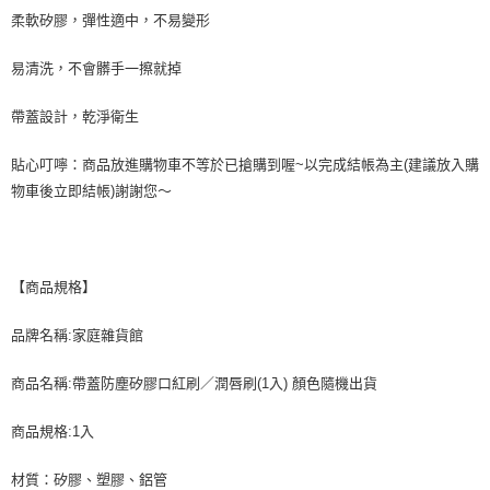
每筆NT$60，滿NT$499(含以上)免運費
柔軟矽膠，彈性適中，不易變形
付款後萊爾富取貨
易清洗，不會髒手一擦就掉
每筆NT$60，滿NT$499(含以上)免運費
7-11取貨付款
帶蓋設計，乾淨衛生
每筆NT$60，滿NT$499(含以上)免運費
貼心叮嚀：商品放進購物車不等於已搶購到喔~以完成結帳為主(建議放入購
付款後7-11取貨
物車後立即結帳)謝謝您～
每筆NT$60，滿NT$499(含以上)免運費
黑貓宅配
每筆NT$80，滿NT$799(含以上)免運費
【商品規格】
宅配
品牌名稱:家庭雜貨館
每筆NT$80，滿NT$799(含以上)免運費
商品名稱:帶蓋防塵矽膠口紅刷／潤唇刷(1入) 顏色隨機出貨
商品規格:1入
材質：矽膠、塑膠、鋁管