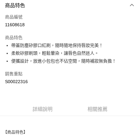
商品特色
信用卡一次付款
商品編號
超商取貨付款
11608618
LINE Pay
商品特色
Apple Pay
帶蓋防塵矽膠口紅刷，隨時隨地保持唇妝完美！
柔軟矽膠刷頭，輕鬆暈染，讓唇色自然迷人。
街口支付
便攜設計，放進小包包也不佔空間，隨時補妝無負擔！
ATM付款
銷售重點
S00022316
運送方式
全家取貨付款
每筆NT$60，滿NT$499(含以上)免運費
詳細說明
相關推薦
付款後全家取貨
每筆NT$60，滿NT$499(含以上)免運費
【商品特色】
萊爾富取貨付款