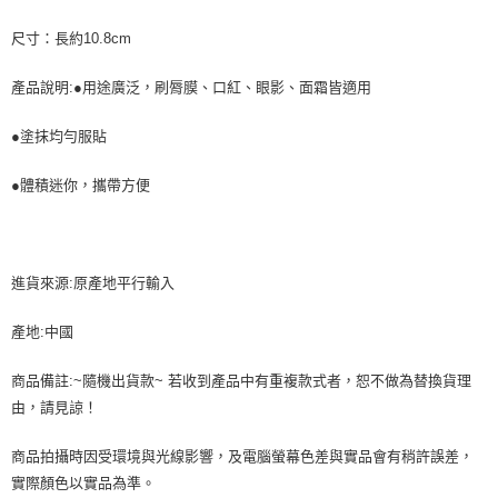
尺寸：長約10.8cm
產品說明:●用途廣泛，刷脣膜、口紅、眼影、面霜皆適用
●塗抹均勻服貼
●體積迷你，攜帶方便
進貨來源:原產地平行輸入
產地:中國
商品備註:~隨機出貨款~ 若收到產品中有重複款式者，恕不做為替換貨理
由，請見諒！
商品拍攝時因受環境與光線影響，及電腦螢幕色差與實品會有稍許誤差，
實際顏色以實品為準。