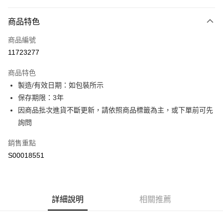
付款方式
商品特色
信用卡一次付款
商品編號
超商取貨付款
11723277
LINE Pay
商品特色
Apple Pay
製造/有效日期：如包裝所示
保存期限：3年
街口支付
因商品批次進貨不斷更新，請依照商品標籤為主，或下單前可先
ATM付款
詢問
銷售重點
運送方式
S00018551
全家取貨付款
每筆NT$60，滿NT$499(含以上)免運費
付款後全家取貨
詳細說明
相關推薦
每筆NT$60，滿NT$499(含以上)免運費