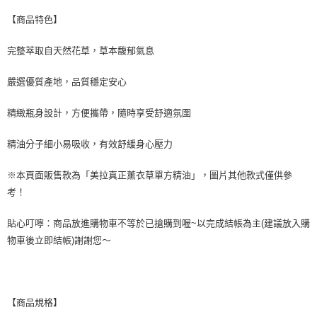
萊爾富取貨付款
【商品特色】
每筆NT$60，滿NT$499(含以上)免運費
付款後萊爾富取貨
完整萃取自天然花草，草本馥郁氣息
每筆NT$60，滿NT$499(含以上)免運費
嚴選優質產地，品質穩定安心
7-11取貨付款
每筆NT$60，滿NT$499(含以上)免運費
精緻瓶身設計，方便攜帶，隨時享受舒適氛圍
付款後7-11取貨
精油分子細小易吸收，有效舒緩身心壓力
每筆NT$60，滿NT$499(含以上)免運費
※本頁面販售款為「美拉真正薰衣草單方精油」，圖片其他款式僅供參
黑貓宅配
考！
每筆NT$80，滿NT$799(含以上)免運費
貼心叮嚀：商品放進購物車不等於已搶購到喔~以完成結帳為主(建議放入購
宅配
物車後立即結帳)謝謝您～
每筆NT$80，滿NT$799(含以上)免運費
【商品規格】