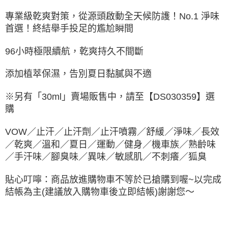
付款後萊爾富取貨
專業級乾爽對策，從源頭啟動全天候防護！No.1 淨味
每筆NT$60，滿NT$499(含以上)免運費
首選！終結舉手投足的尷尬瞬間
7-11取貨付款
96小時極限續航，乾爽持久不間斷
每筆NT$60，滿NT$499(含以上)免運費
添加植萃保濕，告別夏日黏膩與不適
付款後7-11取貨
每筆NT$60，滿NT$499(含以上)免運費
※另有「30ml」賣場販售中，請至【DS030359】選
購
黑貓宅配
每筆NT$80，滿NT$799(含以上)免運費
VOW／止汗／止汗劑／止汗噴霧／舒緩／淨味／長效
／乾爽／溫和／夏日／運動／健身／機車族／熟齡味
宅配
／手汗味／腳臭味／異味／敏感肌／不刺癢
／
狐臭
每筆NT$80，滿NT$799(含以上)免運費
貼心叮嚀：商品放進購物車不等於已搶購到喔~以完成
結帳為主(建議放入購物車後立即結帳)謝謝您～