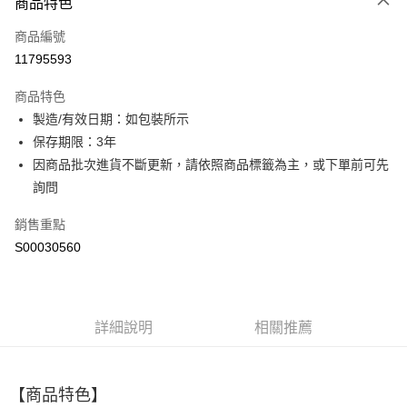
商品特色
信用卡一次付款
商品編號
超商取貨付款
11795593
LINE Pay
商品特色
Apple Pay
製造/有效日期：如包裝所示
保存期限：3年
街口支付
因商品批次進貨不斷更新，請依照商品標籤為主，或下單前可先
ATM付款
詢問
銷售重點
運送方式
S00030560
全家取貨付款
每筆NT$60，滿NT$499(含以上)免運費
付款後全家取貨
詳細說明
相關推薦
每筆NT$60，滿NT$499(含以上)免運費
萊爾富取貨付款
【商品特色】
每筆NT$60，滿NT$499(含以上)免運費