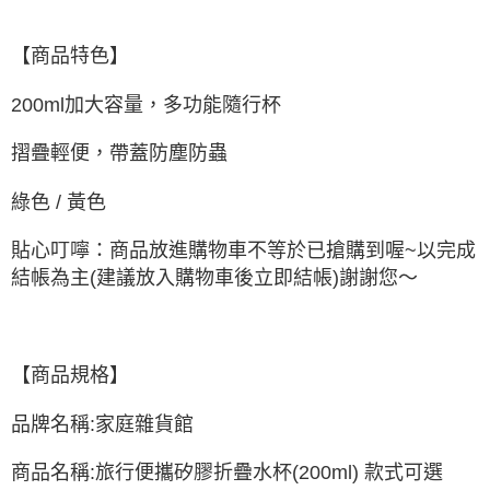
每筆NT$60，滿NT$499(含以上)免運費
付款後萊爾富取貨
【商品特色】
每筆NT$60，滿NT$499(含以上)免運費
200ml加大容量，多功能隨行杯
7-11取貨付款
每筆NT$60，滿NT$499(含以上)免運費
摺疊輕便，帶蓋防塵防蟲
付款後7-11取貨
綠色 / 黃色
每筆NT$60，滿NT$499(含以上)免運費
貼心叮嚀：商品放進購物車不等於已搶購到喔~以完成
黑貓宅配
結帳為主(建議放入購物車後立即結帳)謝謝您～
每筆NT$80，滿NT$799(含以上)免運費
宅配
每筆NT$80，滿NT$799(含以上)免運費
【商品規格】
品牌名稱:家庭雜貨館
商品名稱:旅行便攜矽膠折疊水杯(200ml) 款式可選