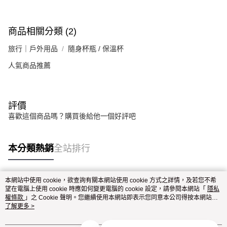
商品相關分類 (2)
旅行｜戶外用品
隨身杯瓶 / 保溫杯
人氣商品推薦
評價
喜歡這個商品嗎？購買後給他一個好評吧
本分類熱銷
全站排行
本網站中使用 cookie，欲查詢有關本網站使用 cookie 方式之詳情，及若您不希
熱門標籤
望在電腦上使用 cookie 時應如何變更電腦的 cookie 設定，請參閱本網站「
隱私
權條款
」之 Cookie 聲明。您繼續使用本網站即表示您同意本公司得按本網站使
用條款之 Cookie 聲明使用 cookie。
了解更多 >