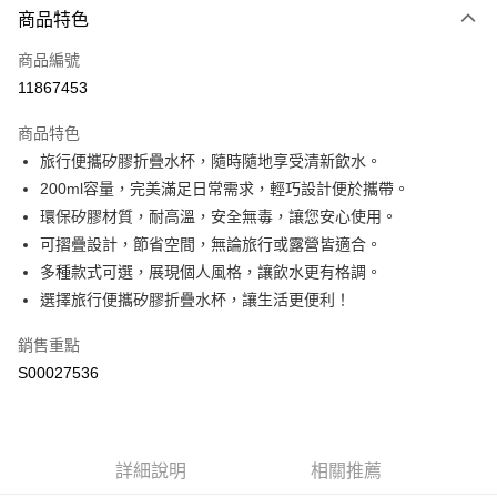
商品特色
信用卡一次付款
商品編號
超商取貨付款
11867453
LINE Pay
商品特色
Apple Pay
旅行便攜矽膠折疊水杯，隨時隨地享受清新飲水。
200ml容量，完美滿足日常需求，輕巧設計便於攜帶。
街口支付
環保矽膠材質，耐高溫，安全無毒，讓您安心使用。
ATM付款
可摺疊設計，節省空間，無論旅行或露營皆適合。
多種款式可選，展現個人風格，讓飲水更有格調。
運送方式
選擇旅行便攜矽膠折疊水杯，讓生活更便利！
全家取貨付款
銷售重點
每筆NT$60，滿NT$499(含以上)免運費
S00027536
付款後全家取貨
每筆NT$60，滿NT$499(含以上)免運費
萊爾富取貨付款
詳細說明
相關推薦