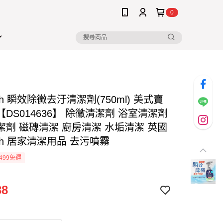
0
nish 瞬效除黴去汙清潔劑(750ml) 美式賣
DS014636】 除黴清潔劑 浴室清潔劑
潔劑 磁磚清潔 廚房清潔 水垢清潔 英國
nish 居家清潔用品 去污噴霧
499免運
38