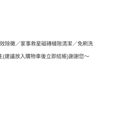
1取貨
0，滿NT$499(含以上)免運費
0，滿NT$799(含以上)免運費
效除黴／家事救星磁磚縫隙清潔／免刷洗
0，滿NT$799(含以上)免運費
(建議放入購物車後立即結帳)謝謝您～