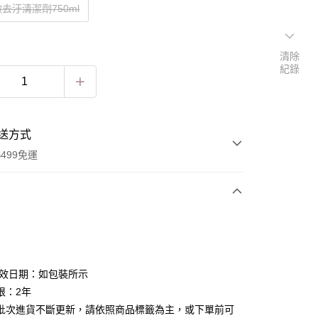
去汙清潔劑750ml
清除
紀錄
送方式
499免運
次付款
付款
有效日期：如包裝所示
限：2年
批次進貨不斷更新，請依照商品標籤為主，或下單前可