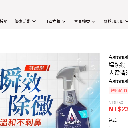
榜單
優惠活動
口碑推薦
會員權益
關於JIUJIU
Asto
場熱銷【
去霉清
Asto
超取滿NT$
NT$250
NT$2
款式