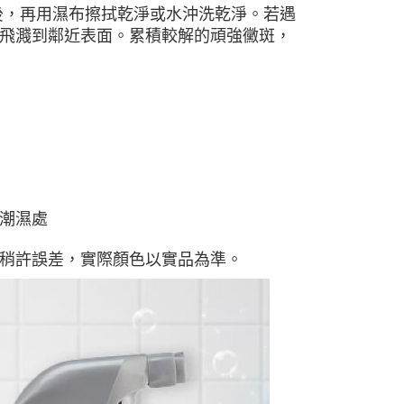
後，再用濕布擦拭乾淨或水沖洗乾淨。若遇
飛濺到鄰近表面。累積較解的頑強黴斑，
潮濕處
稍許誤差，實際顏色以實品為準。