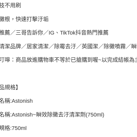
技不用刷
付款後7-1
每筆NT$6
黴根，快速打擊汙垢
黑貓宅配
推薦／三哥告訴你／IG、TikTok抖音熱門推薦
每筆NT$8
宅配
清潔品牌／居家清潔／除霉去汙／英國潔／除黴噴霧／瞬
每筆NT$8
叮嚀：商品放進購物車不等於已搶購到喔~以完成結帳為主
品規格】
稱:Astonish
稱:Astonish~瞬效除黴去汙清潔劑(750ml)
格:750ml