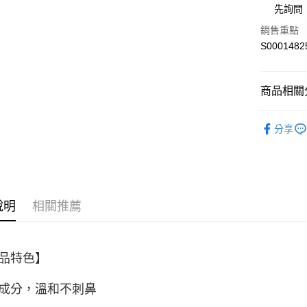
街口支付
先詢問
ATM付款
銷售重點
S0001482
運送方式
商品相關分
全家取貨
生活小物
每筆NT$6
分享
人氣商品
付款後全
每筆NT$6
居家清潔
萊爾富取
說明
相關推薦
每筆NT$6
付款後萊
每筆NT$6
品特色】
7-11取貨
成分，溫和不刺鼻
每筆NT$6