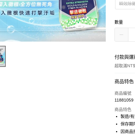
瞬效除黴
數量
付款與運
超取滿NT$
付款方式
商品特色
信用卡一
商品編號
11881059
超商取貨
商品特色
LINE Pay
製造/
保存期
Apple Pay
因商品