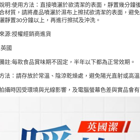
說明:使用方法：直接噴灑於欲清潔的表面，靜置幾分鐘
合材質，請將產品噴灑於濕布上擦拭欲清潔的表面，避免
灑靜置30分鐘以上，再進行擦拭及沖洗。
來源:授權經銷商進貨
:英國
備註:每款食品賞味期不固定，半年以下都為正常效期。
方法：請存放於常溫、陰涼乾燥處，避免陽光直射或高溫
拍攝時因受環境與光線影響，及電腦螢幕色差與實品會有