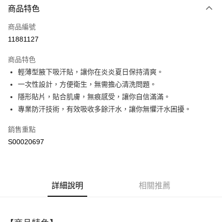
商品特色
信用卡一次付款
商品編號
超商取貨付款
11881127
LINE Pay
商品特色
Apple Pay
輕薄型腋下吸汗貼，讓你在炎炎夏日保持清爽。
一次性設計，方便衛生，無需擔心清洗問題。
街口支付
隱形貼片，貼合肌膚，無痕感受，讓你自信滿滿。
ATM付款
專業防汗技術，有效吸收多餘汗水，讓你無懼汗水困擾。
銷售重點
運送方式
S00020697
全家取貨付款
每筆NT$60，滿NT$499(含以上)免運費
付款後全家取貨
詳細說明
相關推薦
每筆NT$60，滿NT$499(含以上)免運費
萊爾富取貨付款