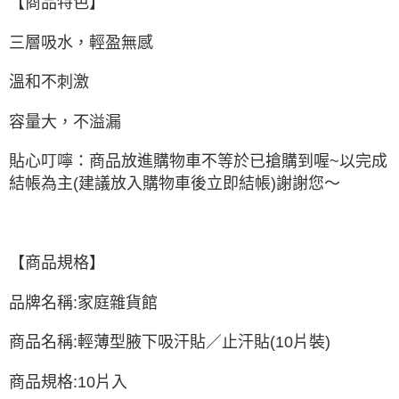
【商品特色】
每筆NT$60，滿NT$499(含以上)免運費
付款後萊爾富取貨
三層吸水，輕盈無感
每筆NT$60，滿NT$499(含以上)免運費
溫和不刺激
7-11取貨付款
每筆NT$60，滿NT$499(含以上)免運費
容量大，不溢漏
付款後7-11取貨
貼心叮嚀：商品放進購物車不等於已搶購到喔~以完成
每筆NT$60，滿NT$499(含以上)免運費
結帳為主(建議放入購物車後立即結帳)謝謝您～
黑貓宅配
每筆NT$80，滿NT$799(含以上)免運費
【商品規格】
宅配
每筆NT$80，滿NT$799(含以上)免運費
品牌名稱:家庭雜貨館
商品名稱:輕薄型腋下吸汗貼／止汗貼(10片裝)
商品規格:10片入