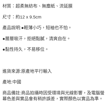
材質：超柔無紡布、無塵紙、流延膜
尺寸：約12 x 9.5cm
產品說明:●輕薄小巧，短袖也不怕。
●層層吸汗，拒絕黏膩，清爽自在。
●黏性持久，不易移位。
進貨來源:原產地平行輸入
產地:中國
商品備註:商品拍攝時因受環境與光線影響，及電腦螢
幕色差與實品會有稍許誤差，實際顏色以實品為準。