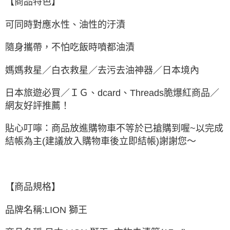
【商品特色】
每筆NT$60，滿NT$499(含以上)免運費
付款後萊爾富取貨
可同時對應水性、油性的汙漬
每筆NT$60，滿NT$499(含以上)免運費
隨身攜帶，不怕吃飯時噴都油漬
7-11取貨付款
每筆NT$60，滿NT$499(含以上)免運費
媽媽救星／白衣救星／去污去油神器／日本境內
付款後7-11取貨
日本旅遊必買／ＩＧ、dcard、Threads脆爆紅商品／
每筆NT$60，滿NT$499(含以上)免運費
網友好評推薦！
黑貓宅配
貼心叮嚀：商品放進購物車不等於已搶購到喔~以完成
每筆NT$80，滿NT$799(含以上)免運費
結帳為主(建議放入購物車後立即結帳)謝謝您～
宅配
每筆NT$80，滿NT$799(含以上)免運費
【商品規格】
品牌名稱:LION 獅王