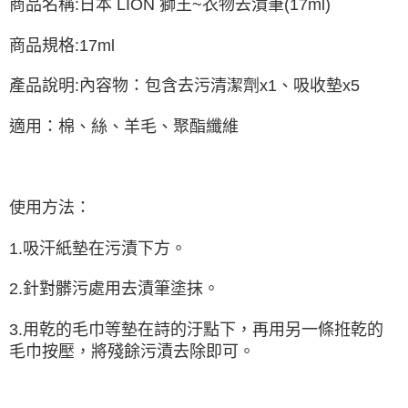
商品名稱:日本 LION 獅王~衣物去漬筆(17ml)
商品規格:17ml
產品說明:內容物：包含去污清潔劑x1、吸收墊x5
適用：棉、絲、羊毛、聚酯纖維
使用方法：
1.吸汗紙墊在污漬下方。
2.針對髒污處用去漬筆塗抹。
3.用乾的毛巾等墊在詩的汙點下，再用另一條拰乾的
毛巾按壓，將殘餘污漬去除即可。