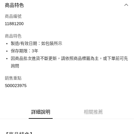
商品特色
信用卡一次付款
商品編號
超商取貨付款
11881200
LINE Pay
商品特色
Apple Pay
製造/有效日期：如包裝所示
保存期限：3年
街口支付
因商品批次進貨不斷更新，請依照商品標籤為主，或下單前可先
ATM付款
詢問
銷售重點
運送方式
S00023975
全家取貨付款
每筆NT$60，滿NT$499(含以上)免運費
付款後全家取貨
詳細說明
相關推薦
每筆NT$60，滿NT$499(含以上)免運費
萊爾富取貨付款