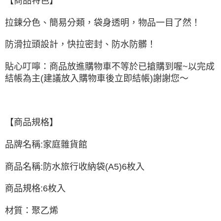
【商品特色】
每筆NT$60，滿NT$499(含以上)免運費
付款後萊爾富取貨
拉鍊分色、簡易分類，袋身透明，物品一目了然！
每筆NT$60，滿NT$499(含以上)免運費
防滑拉頭設計，快拉密封、防水防髒！
7-11取貨付款
每筆NT$60，滿NT$499(含以上)免運費
貼心叮嚀：商品放進購物車不等於已搶購到喔~以完成
結帳為主(建議放入購物車後立即結帳)謝謝您～
付款後7-11取貨
每筆NT$60，滿NT$499(含以上)免運費
黑貓宅配
【商品規格】
每筆NT$80，滿NT$799(含以上)免運費
品牌名稱:家庭雜貨館
宅配
每筆NT$80，滿NT$799(含以上)免運費
商品名稱:防水旅行收納袋(A5)6枚入
商品規格:6枚入
材質：聚乙烯