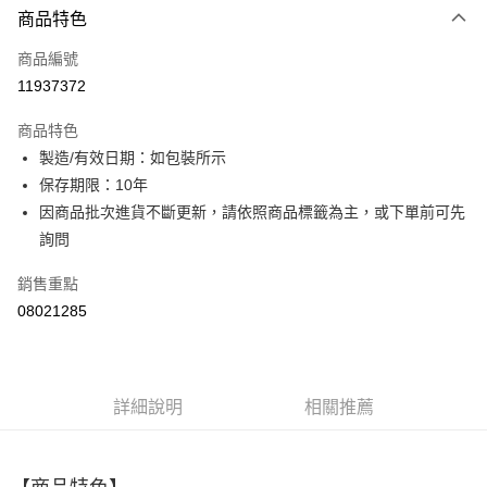
商品特色
信用卡一次付款
商品編號
超商取貨付款
11937372
LINE Pay
商品特色
Apple Pay
製造/有效日期：如包裝所示
保存期限：10年
街口支付
因商品批次進貨不斷更新，請依照商品標籤為主，或下單前可先
ATM付款
詢問
銷售重點
運送方式
08021285
全家取貨付款
每筆NT$60，滿NT$499(含以上)免運費
付款後全家取貨
詳細說明
相關推薦
每筆NT$60，滿NT$499(含以上)免運費
萊爾富取貨付款