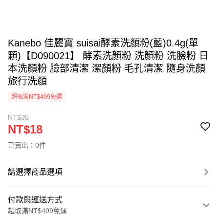
Kanebo 佳麗寶 suisai酵素洗顏粉(藍)0.4g(單
顆)【D090021】 酵素洗顏粉 洗顏粉 洗臉粉 日
本洗顏粉 臉部清潔 潔顏粉 毛孔清潔 隨身洗顏
旅行洗顏
超取滿NT$499免運
NT$35
NT$18
已賣出：0件
請選擇商品選項
付款與運送方式
超取滿NT$499免運