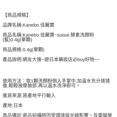
【商品規格】
品牌名稱:Kanebo 佳麗寶
商品名稱:Kanebo 佳麗寶~suisai 酵素洗顏粉
(藍)0.4g(單顆)
商品規格:0.4g(單顆)
產品說明:網友大推~遊日本藥妝店必buy好物~~
使用方法：取1顆洗顏粉倒入手掌中,加溫水充分搓揉
後,輕輕按摩臉部,再以溫水洗淨即可。
進貨來源:原產地平行輸入
產地:日本
商品備註:商品拍攝時因受環境與光線影響，及電腦螢