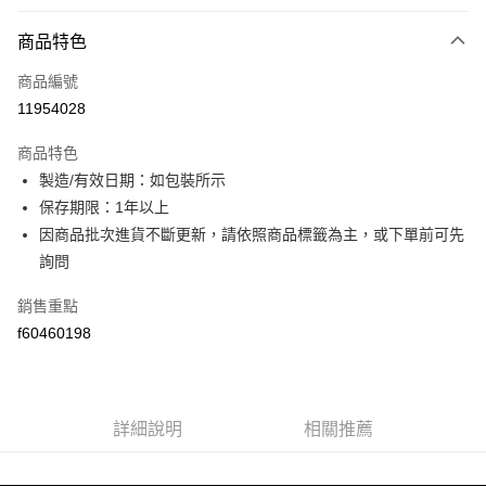
付款方式
商品特色
信用卡一次付款
商品編號
超商取貨付款
11954028
LINE Pay
商品特色
Apple Pay
製造/有效日期：如包裝所示
保存期限：1年以上
街口支付
因商品批次進貨不斷更新，請依照商品標籤為主，或下單前可先
ATM付款
詢問
銷售重點
運送方式
f60460198
全家取貨付款
每筆NT$60，滿NT$499(含以上)免運費
付款後全家取貨
詳細說明
相關推薦
每筆NT$60，滿NT$499(含以上)免運費
萊爾富取貨付款