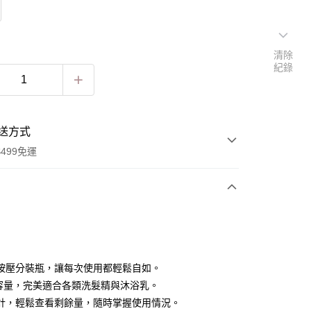
清除
紀錄
送方式
499免運
次付款
付款
按壓分裝瓶，讓每次使用都輕鬆自如。
ml容量，完美適合各類洗髮精與沐浴乳。
計，輕鬆查看剩餘量，隨時掌握使用情況。