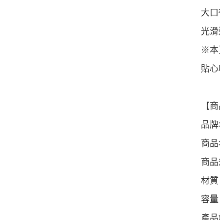
大口
光滑
※本
貼心
【商
品牌
商品
商品規
材質
容量：
產品