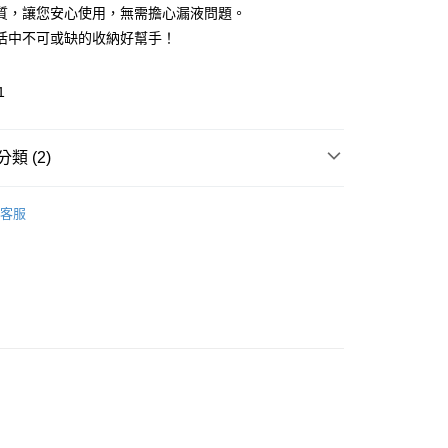
質，讓您安心使用，無需擔心漏液問題。
活中不可或缺的收納好幫手！
1
付款
類 (2)
0，滿NT$499(含以上)免運費
家取貨
客服
推薦
0，滿NT$499(含以上)免運費
貨付款
0，滿NT$499(含以上)免運費
爾富取貨
0，滿NT$499(含以上)免運費
付款
0，滿NT$499(含以上)免運費