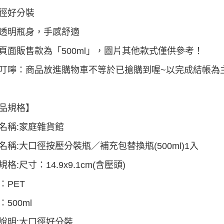
付款後7-1
徑好分裝
每筆NT$6
透明瓶身，手感舒適
黑貓宅配
頁面販售款為「500ml」，圖片其他款式僅供參考！
每筆NT$8
叮嚀：商品放進購物車不等於已搶購到喔~以完成結帳為主
宅配
每筆NT$8
品規格】
名稱:家庭雜貨館
名稱:大口徑按壓分裝瓶／補充包替換瓶(500ml)1入
格:尺寸：14.9x9.1cm(含壓頭)
：PET
500ml
說明:大口徑好分裝