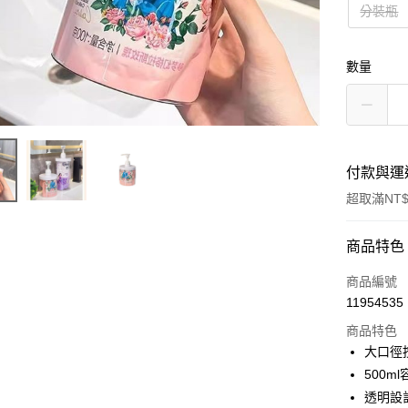
分裝瓶
數量
付款與運
超取滿NT$
付款方式
商品特色
信用卡一
商品編號
11954535
超商取貨
商品特色
LINE Pay
大口徑
500
Apple Pay
透明設