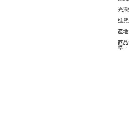
光滑
進貨
產地
商品
準。