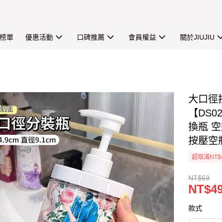
榜單
優惠活動
口碑推薦
會員權益
關於JIUJIU
大口徑按
【DS0
換瓶 
按壓空
超取滿NT$
NT$69
NT$4
款式