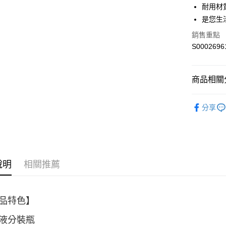
街口支付
耐用材
是您生
ATM付款
銷售重點
S0002696
運送方式
全家取貨
商品相關分
每筆NT$6
生活小物
付款後全
分享
人氣商品
每筆NT$6
萊爾富取
每筆NT$6
說明
相關推薦
付款後萊
每筆NT$6
品特色】
7-11取貨
每筆NT$6
液分裝瓶