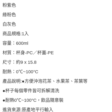
粉紫色
綠粉色
白灰色
商品規格:1入
容量：600ml
材質：杯身-PC／杯蓋-PE
尺寸：約9 x 15.8
耐熱：0℃~100°C
產品說明:●方便沖泡花茶、水果茶、茶葉等
●杯子每個零件皆可拆解清洗
●耐熱0℃~100°C，飲品隨意裝
進貨來源:原產地平行輸入