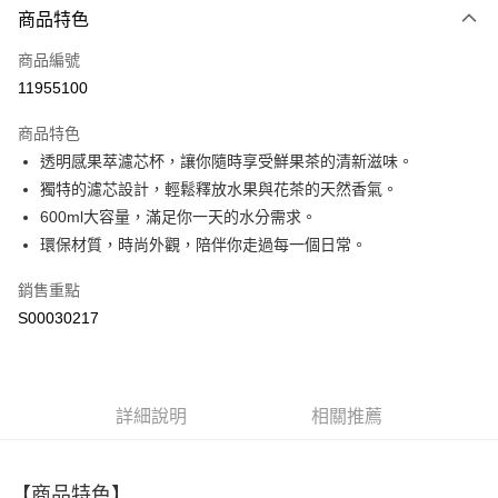
商品特色
信用卡一次付款
商品編號
超商取貨付款
11955100
LINE Pay
商品特色
Apple Pay
透明感果萃濾芯杯，讓你隨時享受鮮果茶的清新滋味。
獨特的濾芯設計，輕鬆釋放水果與花茶的天然香氣。
街口支付
600ml大容量，滿足你一天的水分需求。
ATM付款
環保材質，時尚外觀，陪伴你走過每一個日常。
銷售重點
運送方式
S00030217
全家取貨付款
每筆NT$60，滿NT$499(含以上)免運費
付款後全家取貨
詳細說明
相關推薦
每筆NT$60，滿NT$499(含以上)免運費
萊爾富取貨付款
【商品特色】