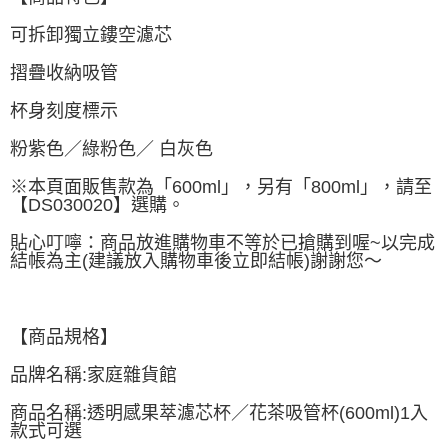
每筆NT$60，滿NT$499(含以上)免運費
可拆卸獨立鏤空濾芯
付款後萊爾富取貨
每筆NT$60，滿NT$499(含以上)免運費
摺疊收納吸管
7-11取貨付款
杯身刻度標示
每筆NT$60，滿NT$499(含以上)免運費
粉紫色／綠粉色／ 白灰色
付款後7-11取貨
※本頁面販售款為「600ml」，另有「800ml」，請至
每筆NT$60，滿NT$499(含以上)免運費
【DS030020】選購。
黑貓宅配
貼心叮嚀：商品放進購物車不等於已搶購到喔~以完成
結帳為主(建議放入購物車後立即結帳)謝謝您～
每筆NT$80，滿NT$799(含以上)免運費
宅配
每筆NT$80，滿NT$799(含以上)免運費
【商品規格】
品牌名稱:家庭雜貨館
商品名稱:透明感果萃濾芯杯／花茶吸管杯(600ml)1入
款式可選