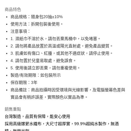
Apple Pay
商品特色
街口支付
商品規格：隨身包20抽±10%
使用方法：拆開包裝後使用。
ATM付款
注意事項：
1. 濕紙巾不溶於水，請勿丟棄馬桶中，以免堵塞。
運送方式
2. 請勿將產品放置於高溫或陽光直射處，避免產品變質。
黑貓宅配
3. 肌膚如有傷口、紅腫，或其他不適症狀，請停止使用。
每筆NT$80，滿NT$799(含以上)免運費
4. 請勿置於兒童易取處，避免誤食。
5. 使用後請立即丟棄，請勿重複使用。
宅配
製造/有效期限：如包裝所示
每筆NT$80，滿NT$799(含以上)免運費
保存期限：3年
(箱購)宅配
商品備註：商品拍攝時因受環境與光線影響，及電腦螢幕色差與
免運費
實品會有稍許誤差，實際顏色以實品為準。
銷售重點
台灣製造，品質有保障，能安心使用
採用高級嫘縈水織布，大尺寸超厚實，99.9%超純水製作，無酒