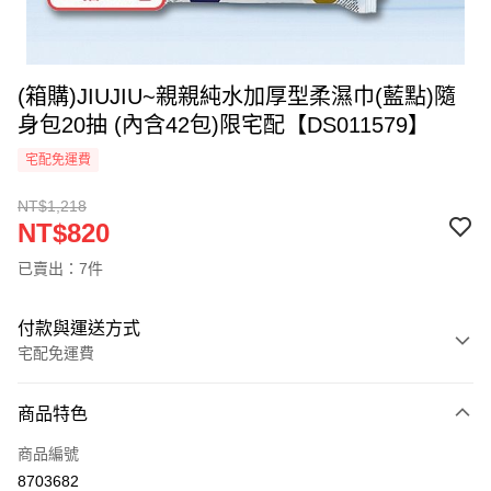
(箱購)JIUJIU~親親純水加厚型柔濕巾(藍點)隨
身包20抽 (內含42包)限宅配【DS011579】
宅配免運費
NT$1,218
NT$820
已賣出：7件
付款與運送方式
宅配免運費
付款方式
商品特色
信用卡一次付款
商品編號
LINE Pay
8703682