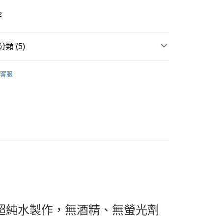
2
類 (5)
0，滿NT$799(含以上)免運費
洗臉巾 ｜個人清潔
客服
0，滿NT$799(含以上)免運費
推薦
❤超人氣回購組合專區
箱購專區📦
居家防護必備✨
%超純水製作，無酒精、無螢光劑