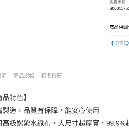
銷售重點
S0001175
運送方式
黑貓宅配
商品相關分
每筆NT$8
濕紙巾 ｜
宅配
分享
每筆NT$8
人氣商品
(箱購)宅配
本月主打
免運費
本月主打
說明
商品規格
相關推薦
本月主打
商品特色】
灣製造，品質有保障，能安心使用
用高級嫘縈水織布，大尺寸超厚實，99.9