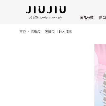
商品分類
熱銷
首頁
濕紙巾 ｜洗臉巾 ｜個人清潔