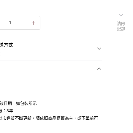
清除
紀錄
送方式
費
次付款
有效日期：如包裝所示
限：3年
批次進貨不斷更新，請依照商品標籤為主，或下單前可