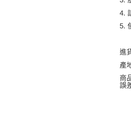
4
5
進
產
商
誤