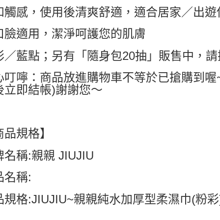
和觸感，使用後清爽舒適，適合居家／出遊
口臉適用，潔淨呵護您的肌膚
彩／藍點；另有「隨身包20抽」販售中，請搜尋
心叮嚀：商品放進購物車不等於已搶購到喔
後立即結帳)謝謝您～
商品規格】
名稱:親親 JIUJIU
品名稱:
規格:JIUJIU~親親純水加厚型柔濕巾(粉彩)