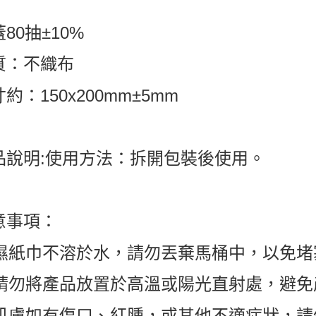
80抽±10%
質：不織布
約：150x200mm±5mm
品說明:使用方法：拆開包裝後使用。
意事項：
. 濕紙巾不溶於水，請勿丟棄馬桶中，以免堵
. 請勿將產品放置於高溫或陽光直射處，避
. 肌膚如有傷口、紅腫，或其他不適症狀，