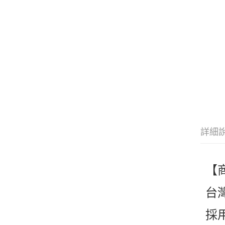
詳細
【
台
採