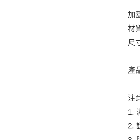
加蓋
材
尺寸
產
注
1
2
3