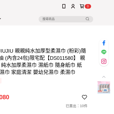
0
 JIUJIU 親親純水加厚型柔濕巾 (粉彩)隨
抽 (內含24包)限宅配【DS011580】 親
巾 純水加厚柔濕巾 濕紙巾 隨身紙巾 紙
寶濕巾 家庭清潔 嬰幼兒濕巾 柔濕巾
080
已賣出：10件