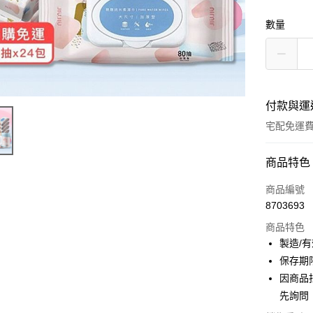
數量
付款與運
宅配免運
付款方式
商品特色
信用卡一
商品編號
8703693
LINE Pay
商品特色
Apple Pay
製造/
保存期
街口支付
因商品
ATM付款
先詢問