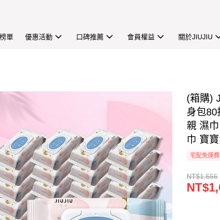
榜單
優惠活動
口碑推薦
會員權益
關於JIUJIU
(箱購)
身包80
親 濕
巾 寶
宅配免運費
NT$1,656
NT$1,