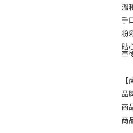
溫
手
粉
貼
車
【
品牌
商
商品