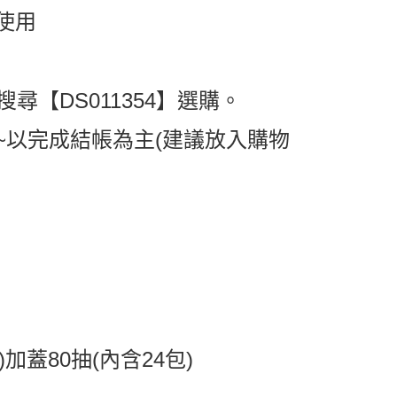
使用
【DS011354】選購。
~以完成結帳為主(建議放入購物
加蓋80抽(內含24包)