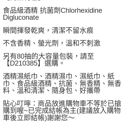
食品級酒精 抗菌劑Chlorhexidine
付款後萊爾富取貨
Digluconate
每筆NT$60，滿NT$499(含以上)免運費
7-11取貨付款
瞬間揮發乾爽，清潔不留水痕
每筆NT$60，滿NT$499(含以上)免運費
不含香精、螢光劑，溫和不刺激
付款後7-11取貨
每筆NT$60，滿NT$499(含以上)免運費
另有80抽的大容量包裝，請至
【D210385】選購。
黑貓宅配
每筆NT$80，滿NT$799(含以上)免運費
酒精濕紙巾、酒精濕巾、濕紙巾、紙
巾、食品級酒精、抗菌、無香精、無香
宅配
料、溫和清潔、隨身包、好攜帶
每筆NT$80，滿NT$799(含以上)免運費
貼心叮嚀：商品放進購物車不等於已搶
購到喔~已完成結帳為主(建議放入購物
車後立即結帳)謝謝您～