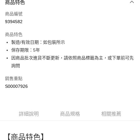
商品特色
信用卡一次付款
商品編號
超商取貨付款
9394582
LINE Pay
商品特色
Apple Pay
製造/有效日期：如包裝所示
保存期限：5年
街口支付
因商品批次進貨不斷更新，請依照商品標籤為主，或下單前可先
ATM付款
詢問
銷售重點
運送方式
S00007926
全家取貨付款
每筆NT$60，滿NT$499(含以上)免運費
付款後全家取貨
詳細說明
商品規格
相關推薦
每筆NT$60，滿NT$499(含以上)免運費
萊爾富取貨付款
【商品特色】
每筆NT$60，滿NT$499(含以上)免運費