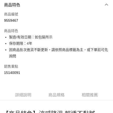
商品特色
信用卡一次付款
商品編號
超商取貨付款
9559467
LINE Pay
商品特色
Apple Pay
製造/有效日期：如包裝所示
保存期限：4年
街口支付
因商品批次進貨不斷更新，請依照商品標籤為主，或下單前可先
ATM付款
詢問
銷售重點
運送方式
15140091
全家取貨付款
每筆NT$60，滿NT$499(含以上)免運費
付款後全家取貨
詳細說明
商品規格
相關推薦
每筆NT$60，滿NT$499(含以上)免運費
萊爾富取貨付款