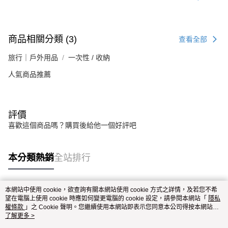
商品相關分類 (3)
查看全部
旅行｜戶外用品
一次性 / 收納
人氣商品推薦
評價
喜歡這個商品嗎？購買後給他一個好評吧
本分類熱銷
全站排行
本網站中使用 cookie，欲查詢有關本網站使用 cookie 方式之詳情，及若您不希
熱門標籤
望在電腦上使用 cookie 時應如何變更電腦的 cookie 設定，請參閱本網站「
隱私
權條款
」之 Cookie 聲明。您繼續使用本網站即表示您同意本公司得按本網站使
用條款之 Cookie 聲明使用 cookie。
了解更多 >