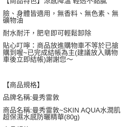
【商品特色】涼感降溫 輕透不黏膩
每筆NT$60，滿NT$499(含以上)免運費
臉、身體皆適用，無香料、無色素、無
付款後萊爾富取貨
礦物油
每筆NT$60，滿NT$499(含以上)免運費
7-11取貨付款
耐水耐汗，肥皂即可輕鬆卸除
每筆NT$60，滿NT$499(含以上)免運費
貼心叮嚀：商品放進購物車不等於已搶
付款後7-11取貨
購到喔~已完成結帳為主(建議放入購物
每筆NT$60，滿NT$499(含以上)免運費
車後立即結帳)謝謝您～
黑貓宅配
每筆NT$80，滿NT$799(含以上)免運費
【商品規格】
宅配
每筆NT$80，滿NT$799(含以上)免運費
品牌名稱:曼秀雷敦
商品名稱:曼秀雷敦~SKIN AQUA水潤肌
超保濕水感防曬精華(80g)