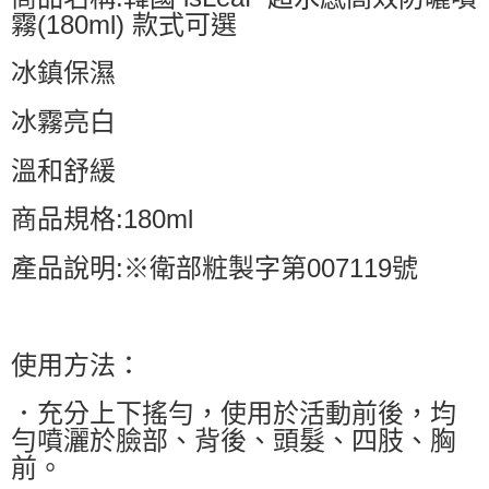
霧(180ml) 款式可選
冰鎮保濕
冰霧亮白
溫和舒緩
商品規格:180ml
產品說明:※衛部粧製字第007119號
使用方法：
．充分上下搖勻，使用於活動前後，均
勻噴灑於臉部、背後、頭髮、四肢、胸
前。