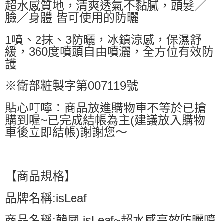
超水感質地，清爽透氣不黏膩，頭髮／
臉／身體 皆可使用的防曬
1噴、2抹、3防曬，冰鎮涼感，保濕舒
緩，360度噴頭自由噴灑，全方位有效防
護
※衛部粧製字第007119號
貼心叮嚀：商品放進購物車不等於已搶
購到喔~已完成結帳為主(建議放入購物
車後立即結帳)謝謝您～
【商品規格】
品牌名稱:isLeaf
商品名稱:韓國 isLeaf~超水感高效防曬噴