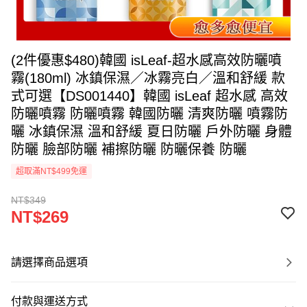
(2件優惠$480)韓國 isLeaf-超水感高效防曬噴
霧(180ml) 冰鎮保濕／冰霧亮白／溫和舒緩 款
式可選【DS001440】韓國 isLeaf 超水感 高效
防曬噴霧 防曬噴霧 韓國防曬 清爽防曬 噴霧防
曬 冰鎮保濕 溫和舒緩 夏日防曬 戶外防曬 身體
防曬 臉部防曬 補擦防曬 防曬保養 防曬
超取滿NT$499免運
NT$349
NT$269
請選擇商品選項
付款與運送方式