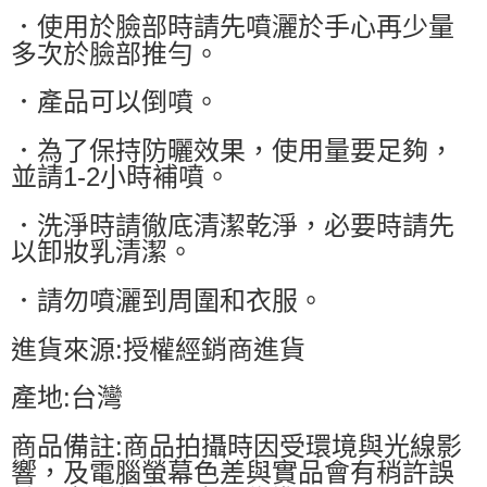
．使用於臉部時請先噴灑於手心再少量
多次於臉部推勻。
．產品可以倒噴。
．為了保持防曬效果，使用量要足夠，
並請1-2小時補噴。
．洗淨時請徹底清潔乾淨，必要時請先
以卸妝乳清潔。
．請勿噴灑到周圍和衣服。
進貨來源:授權經銷商進貨
產地:台灣
商品備註:商品拍攝時因受環境與光線影
響，及電腦螢幕色差與實品會有稍許誤