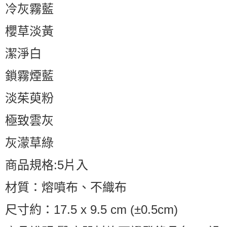
冷灰霧藍
櫻草淡黃
潔淨白
鎖霧煙藍
淡茱萸粉
極致雲灰
灰濛草綠
商品規格:5片入
材質：熔噴布、不織布
尺寸約：17.5 x 9.5 cm (±0.5cm)