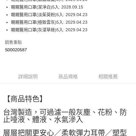
萊爾富取貨付款
親親醫用口罩(潔淨白)5入: 2028.09.15
每筆NT$60，滿NT$499(含以上)免運費
親親醫用口罩(淡茱萸粉)5入: 2029.04.23
付款後萊爾富取貨
親親醫用口罩(極致雲灰)5入: 2029.04.23
每筆NT$60，滿NT$499(含以上)免運費
親親醫用口罩(灰濛草綠)5入: 2029.04.23
7-11取貨付款
銷售重點
每筆NT$60，滿NT$499(含以上)免運費
S00020587
付款後7-11取貨
每筆NT$60，滿NT$499(含以上)免運費
詳細說明
商品規格
相關推薦
黑貓宅配
每筆NT$80，滿NT$799(含以上)免運費
【商品特色】
宅配
每筆NT$80，滿NT$799(含以上)免運費
台灣製造，可過濾一般灰塵、花粉、防
止唾液、體液、水氣滲入
層層把關更安心／柔軟彈力耳帶／塑型