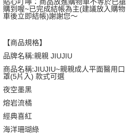
貼心叮嚀：商品放進購物車不等於已搶
購到喔~已完成結帳為主(建議放入購物
車後立即結帳)謝謝您～
【商品規格】
品牌名稱:親親 JIUJIU
商品名稱:JIUJIU~親親成人平面醫用口
罩(5片入) 款式可選
夜空墨黑
熔岩流橘
經典喜紅
海洋珊瑚綠