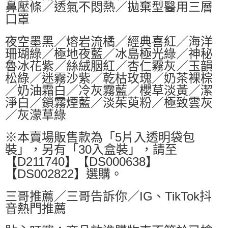
鼻壓條／透氣不悶熱／拋棄型醫用三層
口罩
夜空墨黑／熔岩流橘／經典喜紅／海洋
珊瑚綠／極地夜藍／冰島極光綠／神秘
魯冰花紫／絲絨胭紅／杏仁霧灰／玉韻
松綠／迷霧沙紫／乾枯玫瑰／奶茶裸棕
／奶油霜白／冷灰霧藍／櫻草淡黃／潔
淨白／鎖霧煙藍／淡茱萸粉／極致雲灰
／灰濛草綠
※本賣場販售款為「5片入透明袋包
裝」，另有「30入盒裝」，請至
【D211740】【DS000638】
【DS002822】選購。
三哥推薦／三哥告訴你／IG、TikTok抖
音熱門推薦